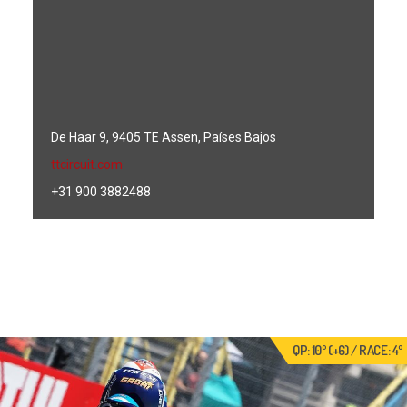
De Haar 9, 9405 TE Assen, Países Bajos
ttcircuit.com
+31 900 3882488
QP: 10º (+6) / RACE: 4º