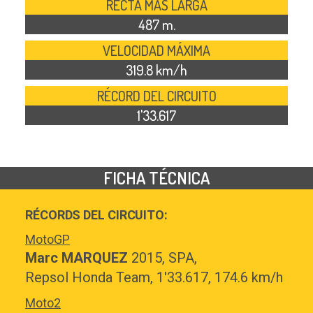
RECTA MÁS LARGA
487 m.
VELOCIDAD MÁXIMA
319.8 km/h
RÉCORD DEL CIRCUITO
1'33.617
FICHA TÉCNICA
RÉCORDS DEL CIRCUITO:
MotoGP
Marc MARQUEZ
2015, SPA,
Repsol Honda Team,
1'33.617, 174.6 km/h
Moto2