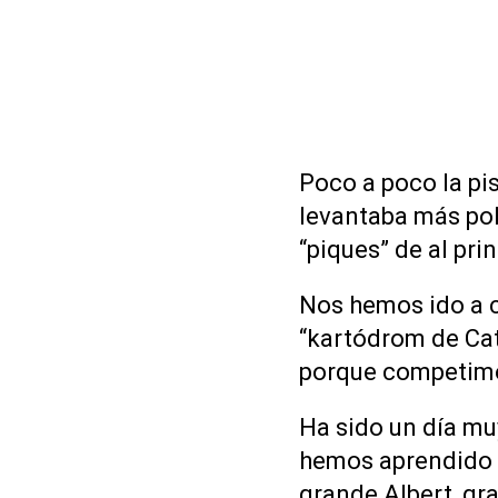
Poco a poco la pi
levantaba más pol
“piques” de al pri
Nos hemos ido a c
“kartódrom de Cat
porque competimos
Ha sido un día mu
hemos aprendido m
grande Albert, gra