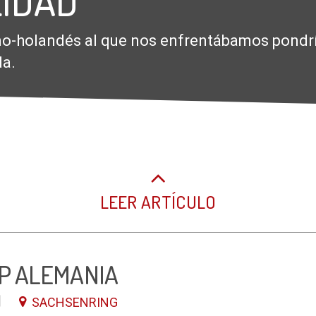
IDAD
o-holandés al que nos enfrentábamos pondría
da.
LEER ARTÍCULO
GP ALEMANIA
1
SACHSENRING