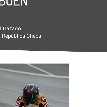
 BUEN
l trazado
a República Checa.